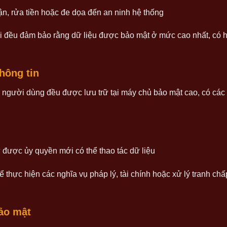
ận, rửa tiền hoặc đe dọa đến an ninh hệ thống
i đều đảm bảo rằng dữ liệu được bảo mật ở mức cao nhất, có h
hông tin
vi người dùng đều được lưu trữ tại máy chủ bảo mật cao, có các 
ự được ủy quyền mới có thể thao tác dữ liệu
để thực hiện các nghĩa vụ pháp lý, tài chính hoặc xử lý tranh ch
bảo mật