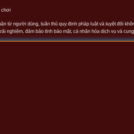
 chơi
huận từ người dùng, tuân thủ quy định pháp luật và tuyệt đối 
 trải nghiệm, đảm bảo tính bảo mật, cá nhân hóa dịch vụ và cun