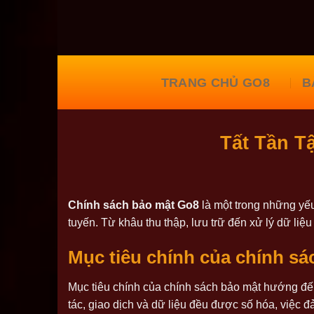
Bỏ
qua
nội
dung
TRANG CHỦ GO8
B
Tất Tần T
Chính sách bảo mật Go8
là một trong những yếu
tuyến. Từ khâu thu thập, lưu trữ đến xử lý dữ li
Mục tiêu chính của chính s
Mục tiêu chính của chính sách bảo mật hướng đến
tác, giao dịch và dữ liệu đều được số hóa, việc đ