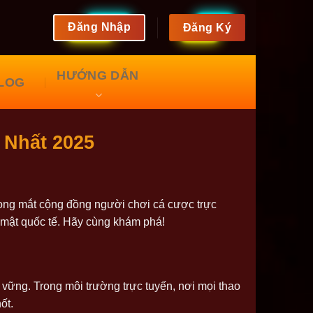
Đăng Nhập
Đăng Ký
HƯỚNG DẪN
LOG
 Nhất 2025
trong mắt cộng đồng người chơi cá cược trực
o mật quốc tế. Hãy cùng khám phá!
vững. Trong môi trường trực tuyến, nơi mọi thao
hốt.