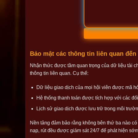
Bảo mật các thông tin liên quan đến 
Nhận thức được tầm quan trọng của dữ liệu tài c
thông tin liên quan. Cụ thể:
Dữ liệu giao dịch của mọi hội viên được mã 
Hệ thống thanh toán được tích hợp với các đối 
Lịch sử giao dịch được lưu trữ trong môi trườn
Nền tảng đảm bảo rằng không bên thứ ba nào có q
nạp, rút đều được giám sát 24/7 để phát hiện sớ