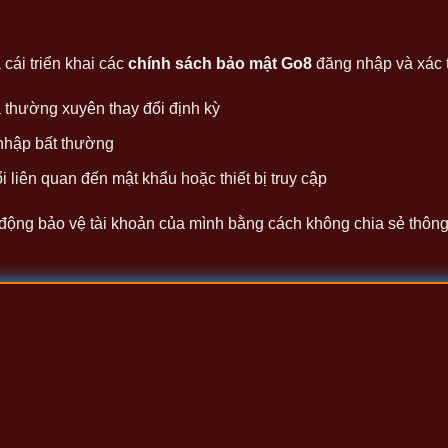
cái triển khai các
chính sách bảo mật Go8
đăng nhập và xác 
 thường xuyên thay đổi định kỳ
 nhập bất thường
 liên quan đến mật khẩu hoặc thiết bị truy cập
ộng bảo vệ tài khoản của mình bằng cách không chia sẻ thông 