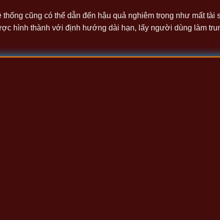
 thống cũng có thể dẫn đến hậu quả nghiêm trọng như mất tài sản
ợc hình thành với định hướng dài hạn, lấy người dùng làm trun