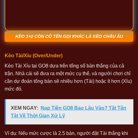
KÈO 1×2 CÒN CÓ TÊN GỌI KHÁC LÀ KÈO CHÂU ÂU
Kèo Tài/Xỉu (Over/Under)
Kèo Tài Xỉu tại GO8 dựa trên tổng số bàn thắng của cả
trận. Nhà cái sẽ đưa ra một mức cụ thể, và người chơi chỉ
cần dự đoán tổng bàn sẽ nhiều hơn (Tài) hoặc ít hơn (Xỉu)
mức đó.
XEM NGAY:
Nạp Tiền GO8 Bao Lâu Vào? Tất Tần
Tật Về Thời Gian Xử Lý
Ví dụ: Nếu mức cược là 2.5 bàn, người đặt Tài thắng khi