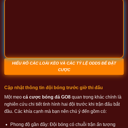
HIỂU RÕ CÁC LOÀI KÈO VÀ CÁC TỶ LỆ ODDS ĐỂ ĐẶT
CƯỢC
Cập nhật thông tin đội bóng trước giờ thi đấu
Một mẹo
cá cược bóng đá GO8
quan trọng khác chính là
nghiên cứu chi tiết tình hình hai đội trước khi trận đấu bắt
đầu. Các khía cạnh mà bạn nên chú ý đến gồm có:
Phong độ gần đây: Đội bóng có chuỗi trận ấn tượng