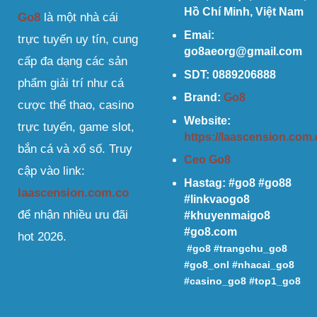
Hồ Chí Minh, Việt Nam
Go8
là một nhà cái
Emai:
trực tuyến uy tín, cung
go8aeorg@gmail.com
cấp đa dạng các sản
SDT: 0889206888
phẩm giải trí như cá
Brand:
Go8
cược thể thao, casino
Website:
trực tuyến, game slot,
https://laascension.com.
bắn cá và xổ số. Truy
Ceo Go8
cập vào link:
Hastag: #go8 #go88
laascension.com.co
#linkvaogo8
để nhận nhiều ưu đãi
#khuyenmaigo8
#go8.com
hot 2026.
#go8 #trangchu_go8
#go8_onl #nhacai_go8
#casino_go8 #top1_go8