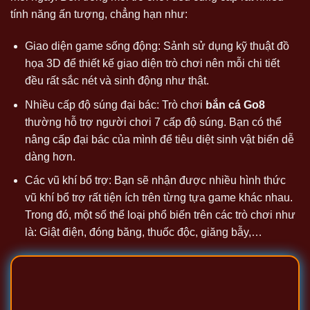
tính năng ấn tượng, chẳng hạn như:
Giao diện game sống động: Sảnh sử dụng kỹ thuật đồ
họa 3D để thiết kế giao diện trò chơi nên mỗi chi tiết
đều rất sắc nét và sinh động như thật.
Nhiều cấp độ súng đại bác: Trò chơi
bắn cá Go8
thường hỗ trợ người chơi 7 cấp độ súng. Bạn có thể
nâng cấp đại bác của mình để tiêu diệt sinh vật biển dễ
dàng hơn.
Các vũ khí bổ trợ: Bạn sẽ nhận được nhiều hình thức
vũ khí bổ trợ rất tiện ích trên từng tựa game khác nhau.
Trong đó, một số thể loại phổ biến trên các trò chơi như
là: Giật điện, đóng băng, thuốc độc, giăng bẫy,…