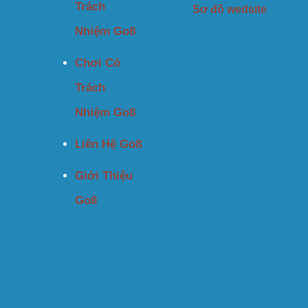
Trách
Sơ đồ wedsite
Nhiệm Go8
Chơi Có
Trách
Nhiệm Go8
Liên Hệ Go8
Giới Thiệu
Go8