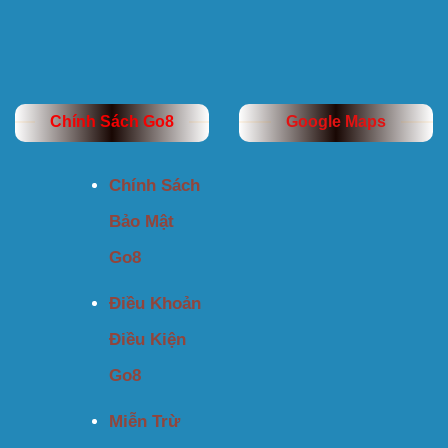
Chính Sách Go8
Google Maps
Chính Sách
Bảo Mật
Go8
Điều Khoản
Điều Kiện
Go8
Miễn Trừ