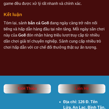
game đều được xử lý rất nhanh và chính xác.
Kết luận
Tóm lại, sảnh
bắn cá Go8
đang ngày càng trở nên nổi
tiếng và hấp dẫn hàng đầu tại nền tảng. Mỗi ngày sân chơi
này của
Go8
đón nhận hàng triệu lượt truy cập từ nhiều
dân chơi giải trí chuyên nghiệp. Sảnh cung cấp nhiều trò
chơi hấp dẫn với cơ chế đổi thưởng thật sự ấn tượng.
Giới Thiệu
Liên Hệ
Địa chỉ: 126 Đ. Tên
Lửa, An Lạc, Bình Tân,